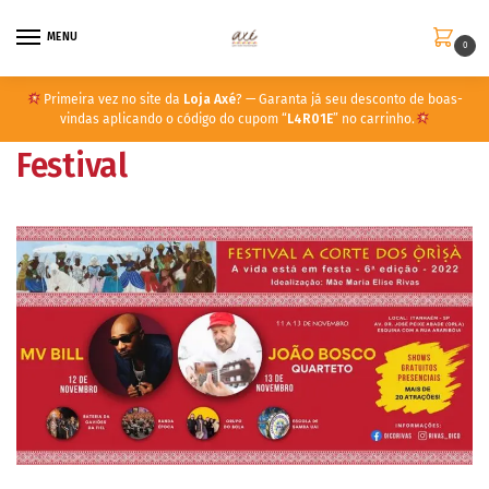
MENU
0
Primeira vez no site da
Loja Axé
? — Garanta já seu desconto de boas-
vindas aplicando o código do cupom “
L4R01E
” no carrinho.
Festival