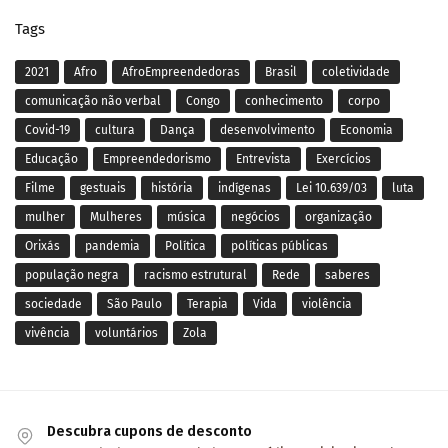
Tags
2021
Afro
AfroEmpreendedoras
Brasil
coletividade
comunicação não verbal
Congo
conhecimento
corpo
Covid-19
cultura
Dança
desenvolvimento
Economia
Educação
Empreendedorismo
Entrevista
Exercícios
Filme
gestuais
história
indígenas
Lei 10.639/03
luta
mulher
Mulheres
música
negócios
organização
Orixás
pandemia
Política
políticas públicas
população negra
racismo estrutural
Rede
saberes
sociedade
São Paulo
Terapia
Vida
violência
vivência
voluntários
Zola
Descubra cupons de desconto