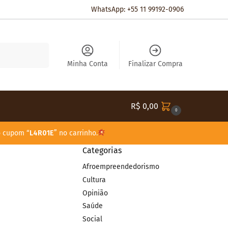
WhatsApp: +55 11 99192-0906
Pesquisar
Minha Conta
Finalizar Compra
R$
0,00
0
o cupom “
L4R01E
” no carrinho.
Categorias
Afroempreendedorismo
Cultura
Opinião
Saúde
Social