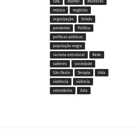
luta
mulher
Mulheres
música
negócios
organização
Orixás
pandemia
Política
políticas públicas
população negra
racismo estrutural
Rede
saberes
sociedade
São Paulo
Terapia
Vida
violência
vivência
voluntários
Zola