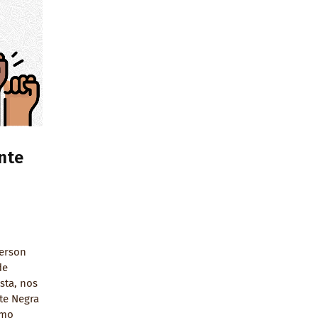
nte
derson
de
sta, nos
te Negra
omo