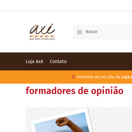
Loja Axé
Contato
Primeira vez no site da
Loja 
formadores de opinião