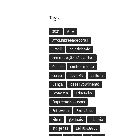
Tags
2021
Afro
AfroEmpreendedoras
Brasil
coletividade
comunicação não verbal
Congo
conhecimento
corpo
Covid-19
cultura
Dança
desenvolvimento
Economia
Educação
Empreendedorismo
Entrevista
Exercícios
Filme
gestuais
história
indígenas
Lei 10.639/03