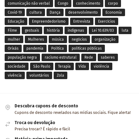
comunicação não verbal
Congo
conhecimento
corpo
Covid-19
cultura
Dança
desenvolvimento
Economia
Educação
Empreendedorismo
Entrevista
Exercícios
Filme
gestuais
história
indígenas
Lei 10.639/03
luta
mulher
Mulheres
música
negócios
organização
Orixás
pandemia
Política
políticas públicas
população negra
racismo estrutural
Rede
saberes
sociedade
São Paulo
Terapia
Vida
violência
vivência
voluntários
Zola
Descubra cupons de desconto
Cupons de desconto revelados nas mídias sociais. Fique alerta!
Troca ou devolução
Precisa trocar? É rápido e fácil