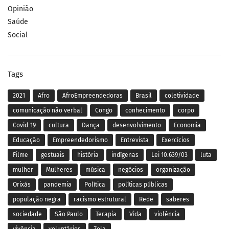
Opinião
Saúde
Social
Tags
2021
Afro
AfroEmpreendedoras
Brasil
coletividade
comunicação não verbal
Congo
conhecimento
corpo
Covid-19
cultura
Dança
desenvolvimento
Economia
Educação
Empreendedorismo
Entrevista
Exercícios
Filme
gestuais
história
indígenas
Lei 10.639/03
luta
mulher
Mulheres
música
negócios
organização
Orixás
pandemia
Política
políticas públicas
população negra
racismo estrutural
Rede
saberes
sociedade
São Paulo
Terapia
Vida
violência