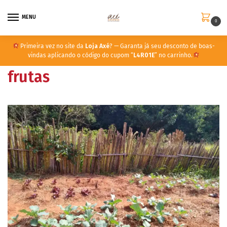
MENU
0
Primeira vez no site da
Loja Axé
? — Garanta já seu desconto de boas-
vindas aplicando o código do cupom “
L4R01E
” no carrinho.
frutas