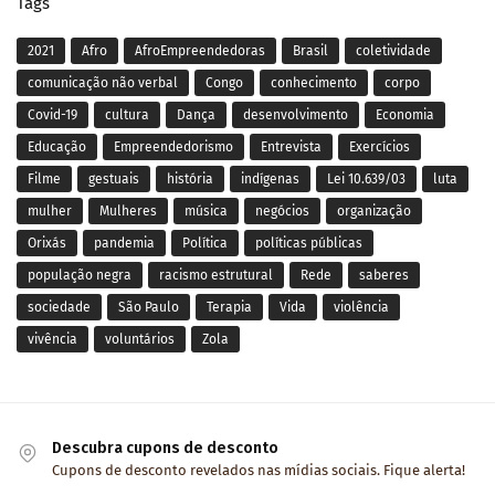
Tags
2021
Afro
AfroEmpreendedoras
Brasil
coletividade
comunicação não verbal
Congo
conhecimento
corpo
Covid-19
cultura
Dança
desenvolvimento
Economia
Educação
Empreendedorismo
Entrevista
Exercícios
Filme
gestuais
história
indígenas
Lei 10.639/03
luta
mulher
Mulheres
música
negócios
organização
Orixás
pandemia
Política
políticas públicas
população negra
racismo estrutural
Rede
saberes
sociedade
São Paulo
Terapia
Vida
violência
vivência
voluntários
Zola
Descubra cupons de desconto
Cupons de desconto revelados nas mídias sociais. Fique alerta!