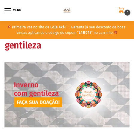
MENU
0
Primeira vez no site da
Loja Axé
? — Garanta já seu desconto de boas-
vindas aplicando o código do cupom “
L4R01E
” no carrinho.
gentileza