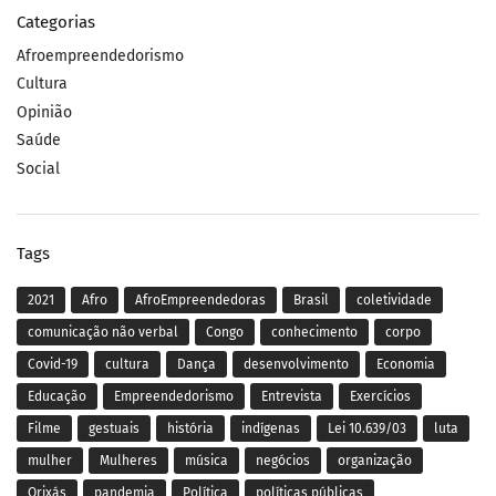
Categorias
Afroempreendedorismo
Cultura
Opinião
Saúde
Social
Tags
2021
Afro
AfroEmpreendedoras
Brasil
coletividade
comunicação não verbal
Congo
conhecimento
corpo
Covid-19
cultura
Dança
desenvolvimento
Economia
Educação
Empreendedorismo
Entrevista
Exercícios
Filme
gestuais
história
indígenas
Lei 10.639/03
luta
mulher
Mulheres
música
negócios
organização
Orixás
pandemia
Política
políticas públicas