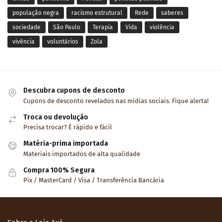
população negra
racismo estrutural
Rede
saberes
sociedade
São Paulo
Terapia
Vida
violência
vivência
voluntários
Zola
Descubra cupons de desconto
Cupons de desconto revelados nas mídias sociais. Fique alerta!
Troca ou devolução
Precisa trocar? É rápido e fácil
Matéria-prima importada
Materiais importados de alta qualidade
Compra 100% Segura
Pix / MasterCard / Visa / Transferência Bancária