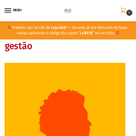
MENU
0
Primeira vez no site da
Loja Axé
? — Garanta já seu desconto de boas-
vindas aplicando o código do cupom “
L4R01E
” no carrinho.
gestão