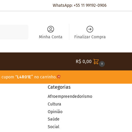
WhatsApp: +55 11 99192-0906
Pesquisar
Minha Conta
Finalizar Compra
R$
0,00
0
o cupom “
L4R01E
” no carrinho.
Categorias
Afroempreendedorismo
Cultura
Opinião
Saúde
Social