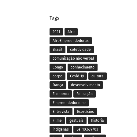
Tags
2021
Afro
AfroEmpreendedoras
Brasil
coletividade
comunicação não verbal
Congo
conhecimento
corpo
Covid-19
cultura
Dança
desenvolvimento
Economia
Educação
Empreendedorismo
Entrevista
Exercícios
Filme
gestuais
história
indígenas
Lei 10.639/03