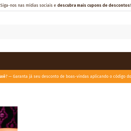
Siga-nos nas mídias sociais e
descubra mais cupons de descontos
!
Axé
? — Garanta já seu desconto de boas-vindas aplicando o código d