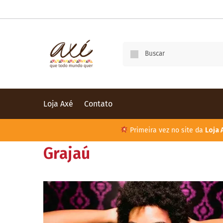
Loja Axé
Contato
Primeira vez no site da
Loja 
Grajaú