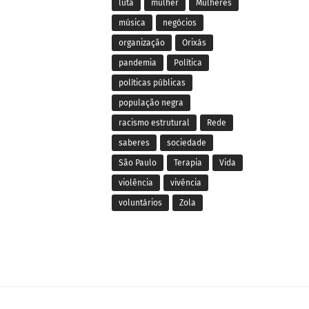
luta
mulher
Mulheres
música
negócios
organização
Orixás
pandemia
Política
políticas públicas
população negra
racismo estrutural
Rede
saberes
sociedade
São Paulo
Terapia
Vida
violência
vivência
voluntários
Zola