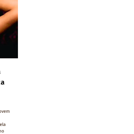
a
ca
jovem
ela
no