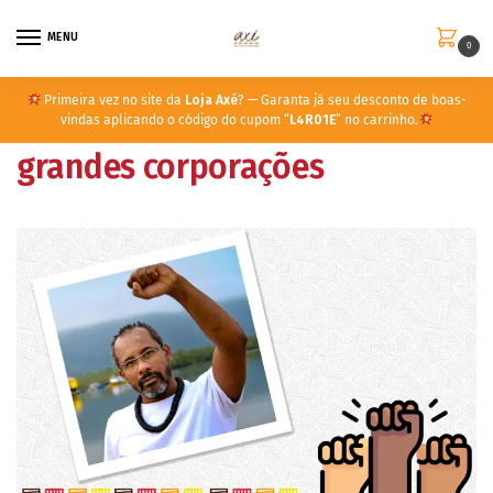
MENU
0
Primeira vez no site da
Loja Axé
? — Garanta já seu desconto de boas-
vindas aplicando o código do cupom “
L4R01E
” no carrinho.
grandes corporações