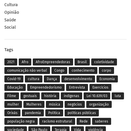
Cultura
Opinião
Saúde
Social
Tags
2021
Afro
AfroEmpreendedoras
Brasil
coletividade
comunicação não verbal
Congo
conhecimento
corpo
Covid-19
cultura
Dança
desenvolvimento
Economia
Educação
Empreendedorismo
Entrevista
Exercícios
Filme
gestuais
história
indígenas
Lei 10.639/03
luta
mulher
Mulheres
música
negócios
organização
Orixás
pandemia
Política
políticas públicas
população negra
racismo estrutural
Rede
saberes
sociedade
São Paulo
Terapia
Vida
violência