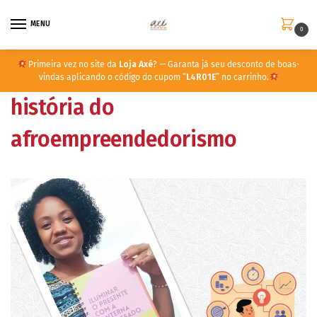
MENU
0
Primeira vez no site da
Loja Axé
? — Garanta já seu desconto de boas-
vindas aplicando o código do cupom “
L4R01E
” no carrinho.
história do
afroempreendedorismo