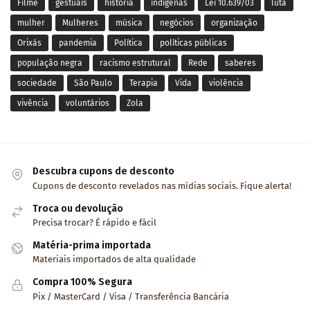
Filme
gestuais
história
indígenas
Lei 10.639/03
luta
mulher
Mulheres
música
negócios
organização
Orixás
pandemia
Política
políticas públicas
população negra
racismo estrutural
Rede
saberes
sociedade
São Paulo
Terapia
Vida
violência
vivência
voluntários
Zola
Descubra cupons de desconto
Cupons de desconto revelados nas mídias sociais. Fique alerta!
Troca ou devolução
Precisa trocar? É rápido e fácil
Matéria-prima importada
Materiais importados de alta qualidade
Compra 100% Segura
Pix / MasterCard / Visa / Transferência Bancária