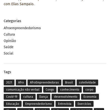
com Elias Sampaio.
Categorias
Afroempreendedorismo
Cultura
Opinião
Saúde
Social
Tags
2021
Afro
AfroEmpreendedoras
Brasil
coletividade
comunicação não verbal
Congo
conhecimento
corpo
Covid-19
cultura
Dança
desenvolvimento
Economia
Educação
Empreendedorismo
Entrevista
Exercícios