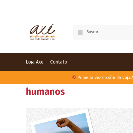
Loja Axé
Contato
Primeira vez no site da
Loja 
humanos