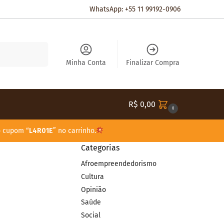
WhatsApp: +55 11 99192-0906
Pesquisar
Minha Conta
Finalizar Compra
R$
0,00
0
o cupom “
L4R01E
” no carrinho.
Categorias
Afroempreendedorismo
Cultura
Opinião
Saúde
Social