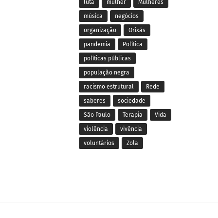
luta
mulher
Mulheres
música
negócios
organização
Orixás
pandemia
Política
políticas públicas
população negra
racismo estrutural
Rede
saberes
sociedade
São Paulo
Terapia
Vida
violência
vivência
voluntários
Zola