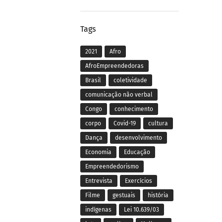
Tags
2021
Afro
AfroEmpreendedoras
Brasil
coletividade
comunicação não verbal
Congo
conhecimento
corpo
Covid-19
cultura
Dança
desenvolvimento
Economia
Educação
Empreendedorismo
Entrevista
Exercícios
Filme
gestuais
história
indígenas
Lei 10.639/03