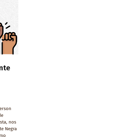
nte
derson
de
sta, nos
te Negra
omo