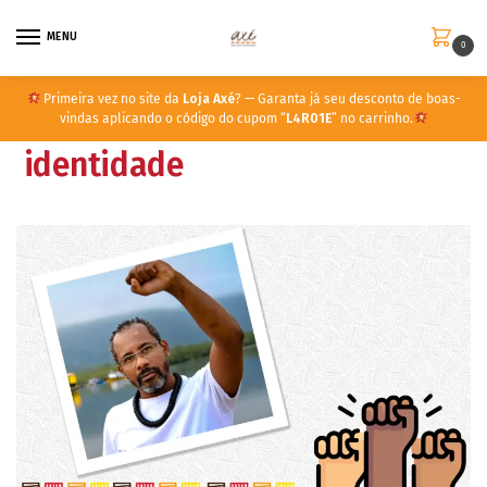
MENU
0
Primeira vez no site da
Loja Axé
? — Garanta já seu desconto de boas-
vindas aplicando o código do cupom “
L4R01E
” no carrinho.
identidade