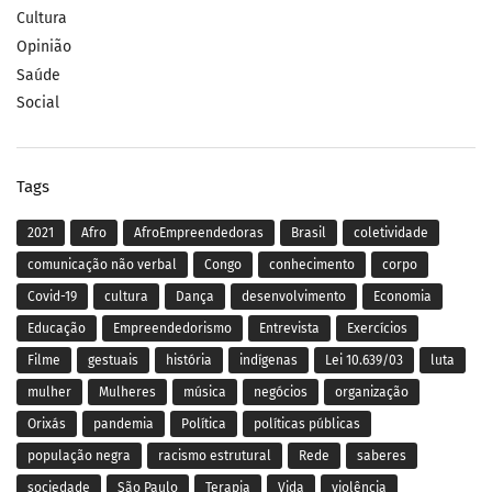
Cultura
Opinião
Saúde
Social
Tags
2021
Afro
AfroEmpreendedoras
Brasil
coletividade
comunicação não verbal
Congo
conhecimento
corpo
Covid-19
cultura
Dança
desenvolvimento
Economia
Educação
Empreendedorismo
Entrevista
Exercícios
Filme
gestuais
história
indígenas
Lei 10.639/03
luta
mulher
Mulheres
música
negócios
organização
Orixás
pandemia
Política
políticas públicas
população negra
racismo estrutural
Rede
saberes
sociedade
São Paulo
Terapia
Vida
violência