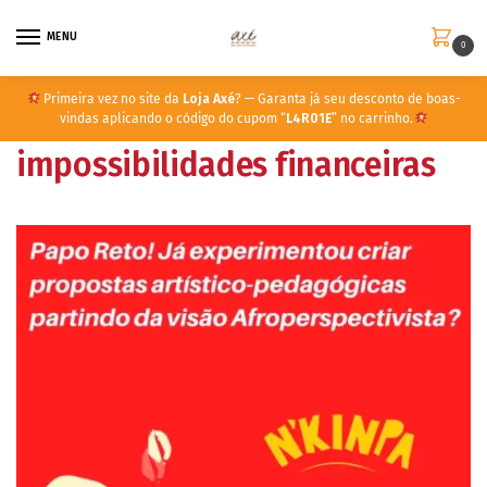
MENU
0
Primeira vez no site da
Loja Axé
? — Garanta já seu desconto de boas-
vindas aplicando o código do cupom “
L4R01E
” no carrinho.
impossibilidades financeiras