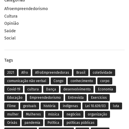
Categorias
Afroempreendedorismo
Cultura
Opinião
Saúde
Social
Tags
2021
Afro
AfroEmpreendedoras
Brasil
coletividade
comunicação não verbal
Congo
conhecimento
corpo
Covid-19
cultura
Dança
desenvolvimento
Economia
Educação
Empreendedorismo
Entrevista
Exercícios
Filme
gestuais
história
indígenas
Lei 10.639/03
luta
mulher
Mulheres
música
negócios
organização
Orixás
pandemia
Política
políticas públicas