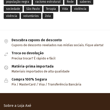
população negra
racismo estrutural
Rede
saberes
sociedade
São Paulo
Terapia
Vida
violência
vivência
voluntários
Zola
Descubra cupons de desconto
Cupons de desconto revelados nas mídias sociais. Fique alerta!
Troca ou devolução
Precisa trocar? É rápido e fácil
Matéria-prima importada
Materiais importados de alta qualidade
Compra 100% Segura
Pix / MasterCard / Visa / Transferência Bancária
Sobre a Loja Axé