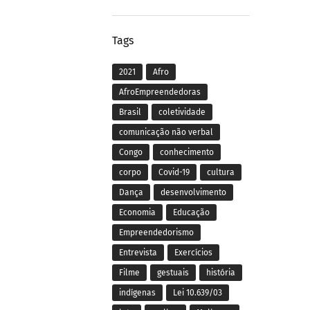
Tags
2021
Afro
AfroEmpreendedoras
Brasil
coletividade
comunicação não verbal
Congo
conhecimento
corpo
Covid-19
cultura
Dança
desenvolvimento
Economia
Educação
Empreendedorismo
Entrevista
Exercícios
Filme
gestuais
história
indígenas
Lei 10.639/03