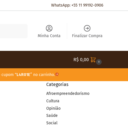
WhatsApp: +55 11 99192-0906
Pesquisar
Minha Conta
Finalizar Compra
R$
0,00
0
o cupom “
L4R01E
” no carrinho.
Categorias
Afroempreendedorismo
Cultura
Opinião
Saúde
Social