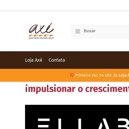
Loja Axé
Contato
Primeira vez no site da
Loja 
impulsionar o crescimen