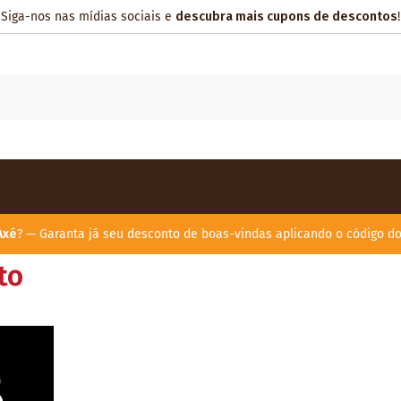
Siga-nos nas mídias sociais e
descubra mais cupons de descontos
!
Axé
? — Garanta já seu desconto de boas-vindas aplicando o código d
to