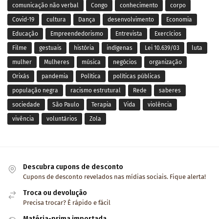
comunicação não verbal
Congo
conhecimento
corpo
Covid-19
cultura
Dança
desenvolvimento
Economia
Educação
Empreendedorismo
Entrevista
Exercícios
Filme
gestuais
história
indígenas
Lei 10.639/03
luta
mulher
Mulheres
música
negócios
organização
Orixás
pandemia
Política
políticas públicas
população negra
racismo estrutural
Rede
saberes
sociedade
São Paulo
Terapia
Vida
violência
vivência
voluntários
Zola
Descubra cupons de desconto
Cupons de desconto revelados nas mídias sociais. Fique alerta!
Troca ou devolução
Precisa trocar? É rápido e fácil
Matéria-prima importada