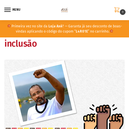
MENU
0
Primeira vez no site da
Loja Axé
? — Garanta já seu desconto de boas-
vindas aplicando o código do cupom “
L4R01E
” no carrinho.
inclusão