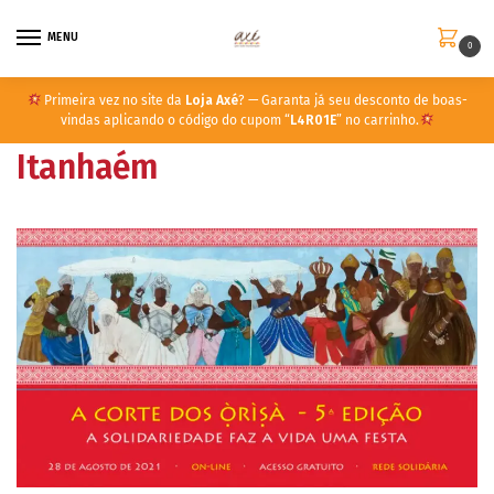
MENU
0
Primeira vez no site da
Loja Axé
? — Garanta já seu desconto de boas-
vindas aplicando o código do cupom “
L4R01E
” no carrinho.
Itanhaém