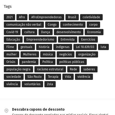
Tags
2021
Afro
AfroEmpreendedoras
Brasil
coletividade
comunicação não verbal
Congo
conhecimento
corpo
Covid-19
cultura
Dança
desenvolvimento
Economia
Educação
Empreendedorismo
Entrevista
Exercícios
Filme
gestuais
história
indígenas
Lei 10.639/03
luta
mulher
Mulheres
música
negócios
organização
Orixás
pandemia
Política
políticas públicas
população negra
racismo estrutural
Rede
saberes
sociedade
São Paulo
Terapia
Vida
violência
vivência
voluntários
Zola
Descubra cupons de desconto
Cupons de desconto revelados nas mídias sociais. Fique alerta!