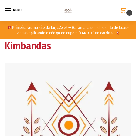
MENU
0
Primeira vez no site da
Loja Axé
? — Garanta já seu desconto de boas-
vindas aplicando o código do cupom “
L4R01E
” no carrinho.
Kimbandas