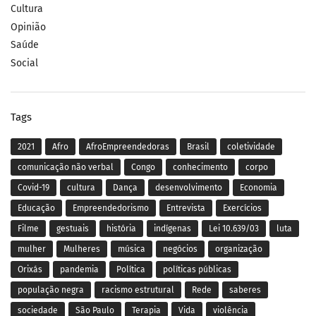
Cultura
Opinião
Saúde
Social
Tags
2021
Afro
AfroEmpreendedoras
Brasil
coletividade
comunicação não verbal
Congo
conhecimento
corpo
Covid-19
cultura
Dança
desenvolvimento
Economia
Educação
Empreendedorismo
Entrevista
Exercícios
Filme
gestuais
história
indígenas
Lei 10.639/03
luta
mulher
Mulheres
música
negócios
organização
Orixás
pandemia
Política
políticas públicas
população negra
racismo estrutural
Rede
saberes
sociedade
São Paulo
Terapia
Vida
violência