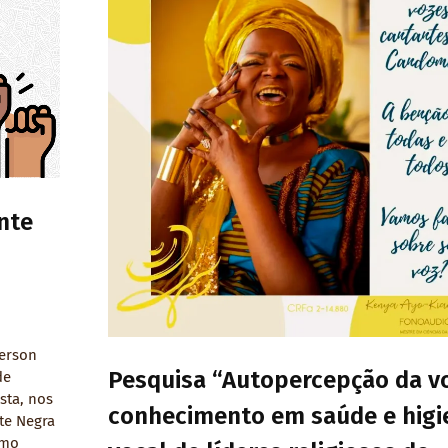
nte
derson
Pesquisa “Autopercepção da v
de
sta, nos
conhecimento em saúde e higi
te Negra
omo