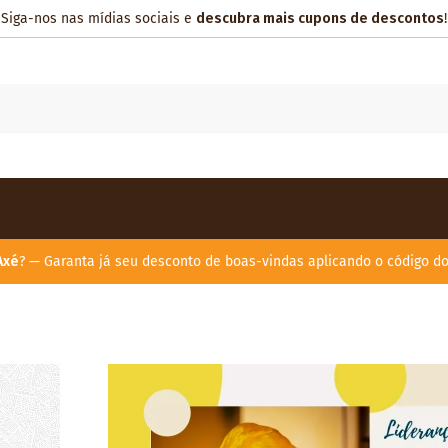
Siga-nos nas mídias sociais e
descubra mais cupons de descontos
!
Axé
? — Garanta já seu desconto de boas-vindas aplicando o código d