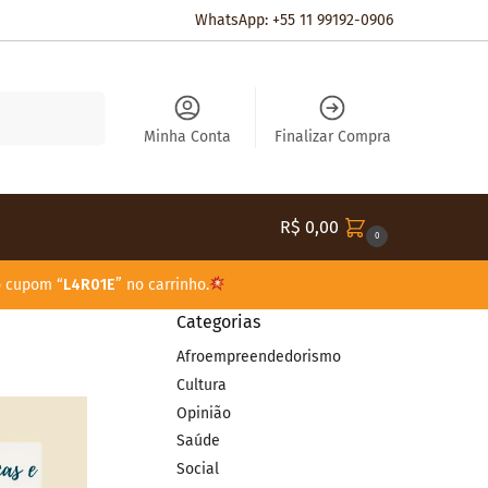
WhatsApp: +55 11 99192-0906
Pesquisar
Minha Conta
Finalizar Compra
R$
0,00
0
o cupom “
L4R01E
” no carrinho.
Categorias
Afroempreendedorismo
Cultura
Opinião
Saúde
Social