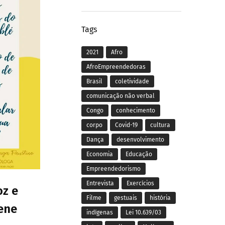
Tags
2021
Afro
AfroEmpreendedoras
Brasil
coletividade
comunicação não verbal
Congo
conhecimento
corpo
Covid-19
cultura
Dança
desenvolvimento
Economia
Educação
Empreendedorismo
Entrevista
Exercícios
oz e
Filme
gestuais
história
ene
indígenas
Lei 10.639/03