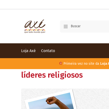
Loja Axé
Contato
Primeira vez no site da
Loja 
líderes religiosos