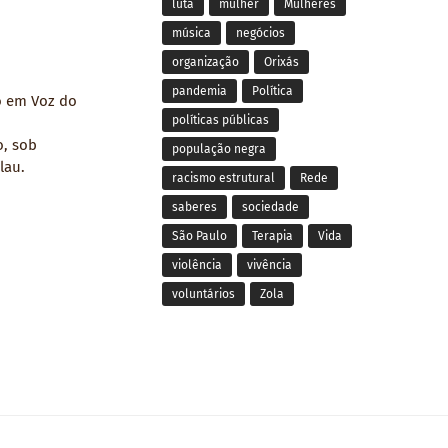
luta
mulher
Mulheres
música
negócios
organização
Orixás
pandemia
Política
o em Voz do
políticas públicas
o, sob
população negra
lau.
racismo estrutural
Rede
saberes
sociedade
São Paulo
Terapia
Vida
violência
vivência
voluntários
Zola