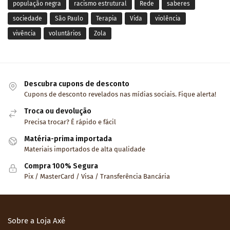
população negra
racismo estrutural
Rede
saberes
sociedade
São Paulo
Terapia
Vida
violência
vivência
voluntários
Zola
Descubra cupons de desconto
Cupons de desconto revelados nas mídias sociais. Fique alerta!
Troca ou devolução
Precisa trocar? É rápido e fácil
Matéria-prima importada
Materiais importados de alta qualidade
Compra 100% Segura
Pix / MasterCard / Visa / Transferência Bancária
Sobre a Loja Axé