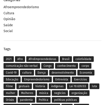
Categorias
Afroempreendedorismo
Cultura
Opinião
Saúde
Social
Tags
2021
Afro
AfroEmpreendedoras
Brasil
coletividade
comunicação não verbal
Congo
conhecimento
corpo
Covid-19
cultura
Dança
desenvolvimento
Economia
Educação
Empreendedorismo
Entrevista
Exercícios
Filme
gestuais
história
indígenas
Lei 10.639/03
luta
mulher
Mulheres
música
negócios
organização
Orixás
pandemia
Política
políticas públicas