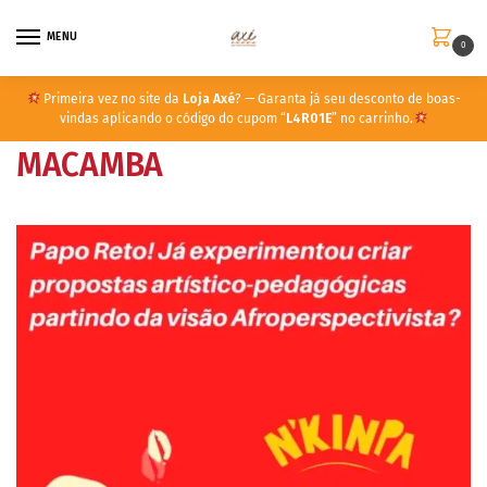
MENU
0
Primeira vez no site da
Loja Axé
? — Garanta já seu desconto de boas-
vindas aplicando o código do cupom “
L4R01E
” no carrinho.
MACAMBA