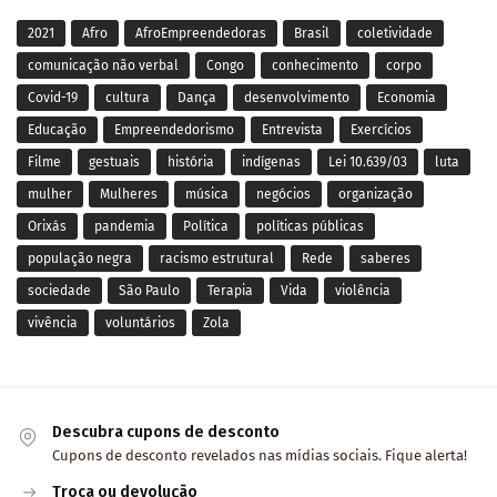
2021
Afro
AfroEmpreendedoras
Brasil
coletividade
comunicação não verbal
Congo
conhecimento
corpo
Covid-19
cultura
Dança
desenvolvimento
Economia
Educação
Empreendedorismo
Entrevista
Exercícios
Filme
gestuais
história
indígenas
Lei 10.639/03
luta
mulher
Mulheres
música
negócios
organização
Orixás
pandemia
Política
políticas públicas
população negra
racismo estrutural
Rede
saberes
sociedade
São Paulo
Terapia
Vida
violência
vivência
voluntários
Zola
Descubra cupons de desconto
Cupons de desconto revelados nas mídias sociais. Fique alerta!
Troca ou devolução