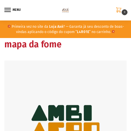
MENU
0
Primeira vez no site da
Loja Axé
? — Garanta já seu desconto de boas-
vindas aplicando o código do cupom “
L4R01E
” no carrinho.
mapa da fome