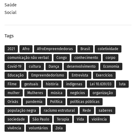
Saúde
Social
Tags
2021
Afro
AfroEmpreendedoras
Brasil
coletividade
comunicação não verbal
Congo
conhecimento
corpo
Covid-19
cultura
Dança
desenvolvimento
Economia
Educação
Empreendedorismo
Entrevista
Exercícios
Filme
gestuais
história
indígenas
Lei 10.639/03
luta
mulher
Mulheres
música
negócios
organização
Orixás
pandemia
Política
políticas públicas
população negra
racismo estrutural
Rede
saberes
sociedade
São Paulo
Terapia
Vida
violência
vivência
voluntários
Zola