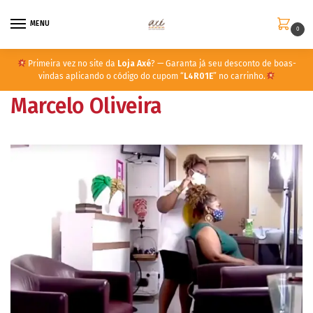
MENU
0
Primeira vez no site da
Loja Axé
? — Garanta já seu desconto de boas-
vindas aplicando o código do cupom “
L4R01E
” no carrinho.
Marcelo Oliveira