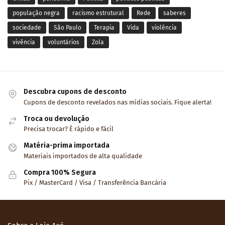
população negra
racismo estrutural
Rede
saberes
sociedade
São Paulo
Terapia
Vida
violência
vivência
voluntários
Zola
Descubra cupons de desconto
Cupons de desconto revelados nas mídias sociais. Fique alerta!
Troca ou devolução
Precisa trocar? É rápido e fácil
Matéria-prima importada
Materiais importados de alta qualidade
Compra 100% Segura
Pix / MasterCard / Visa / Transferência Bancária