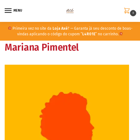
MENU
0
Primeira vez no site da
Loja Axé
? — Garanta já seu desconto de boas-
vindas aplicando o código do cupom “
L4R01E
” no carrinho.
Mariana Pimentel