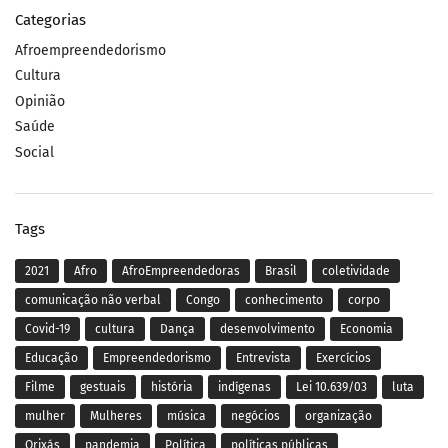
Categorias
Afroempreendedorismo
Cultura
Opinião
Saúde
Social
Tags
2021
Afro
AfroEmpreendedoras
Brasil
coletividade
comunicação não verbal
Congo
conhecimento
corpo
Covid-19
cultura
Dança
desenvolvimento
Economia
Educação
Empreendedorismo
Entrevista
Exercícios
Filme
gestuais
história
indígenas
Lei 10.639/03
luta
mulher
Mulheres
música
negócios
organização
Orixás
pandemia
Política
políticas públicas