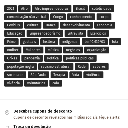
2021
Afro
AfroEmpreendedoras
Brasil
coletividade
comunicação não verbal
Congo
conhecimento
corpo
Covid-19
cultura
Dança
desenvolvimento
Economia
Educação
Empreendedorismo
Entrevista
Exercícios
Filme
gestuais
história
indígenas
Lei 10.639/03
luta
mulher
Mulheres
música
negócios
organização
Orixás
pandemia
Política
políticas públicas
população negra
racismo estrutural
Rede
saberes
sociedade
São Paulo
Terapia
Vida
violência
vivência
voluntários
Zola
Descubra cupons de desconto
Cupons de desconto revelados nas mídias sociais. Fique alerta!
Troca ou devolução