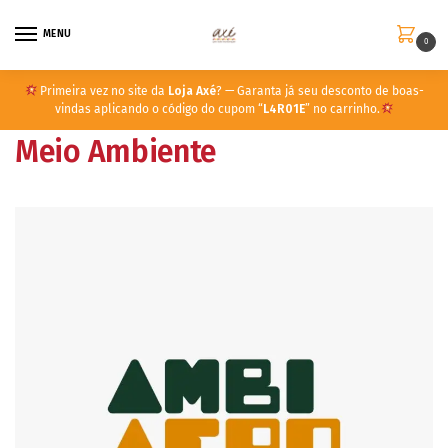
MENU
0
Primeira vez no site da
Loja Axé
? — Garanta já seu desconto de boas-
vindas aplicando o código do cupom “
L4R01E
” no carrinho.
Meio Ambiente