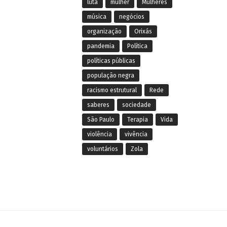
luta
mulher
Mulheres
música
negócios
organização
Orixás
pandemia
Política
políticas públicas
população negra
racismo estrutural
Rede
saberes
sociedade
São Paulo
Terapia
Vida
violência
vivência
voluntários
Zola