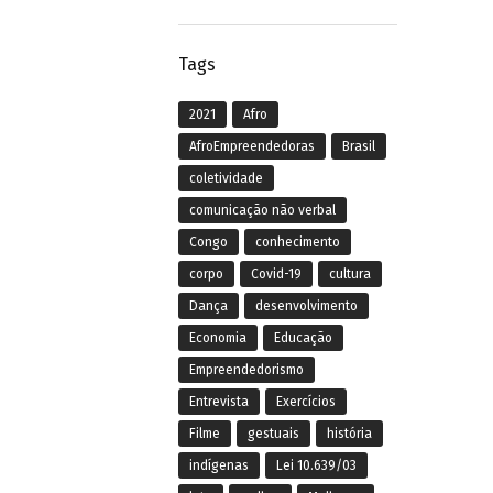
Tags
2021
Afro
AfroEmpreendedoras
Brasil
coletividade
comunicação não verbal
Congo
conhecimento
corpo
Covid-19
cultura
Dança
desenvolvimento
Economia
Educação
Empreendedorismo
Entrevista
Exercícios
Filme
gestuais
história
indígenas
Lei 10.639/03