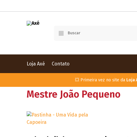
Loja Axé
Contato
💥 Primeira vez no site da
Loja 
Mestre João Pequeno