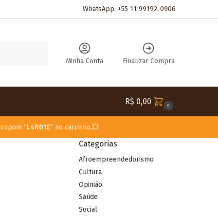
WhatsApp: +55 11 99192-0906
Pesquisar
Minha Conta
Finalizar Compra
R$
0,00
0
o cupom “
L4R01E
” no carrinho.💥
Categorias
Afroempreendedorismo
Cultura
Opinião
Saúde
Social