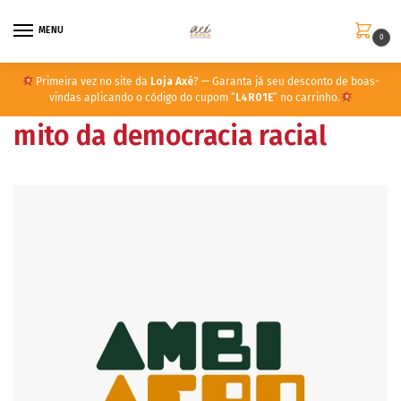
MENU
0
Primeira vez no site da
Loja Axé
? — Garanta já seu desconto de boas-
vindas aplicando o código do cupom “
L4R01E
” no carrinho.
mito da democracia racial