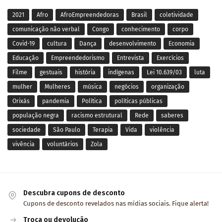
2021
Afro
AfroEmpreendedoras
Brasil
coletividade
comunicação não verbal
Congo
conhecimento
corpo
Covid-19
cultura
Dança
desenvolvimento
Economia
Educação
Empreendedorismo
Entrevista
Exercícios
Filme
gestuais
história
indígenas
Lei 10.639/03
luta
mulher
Mulheres
música
negócios
organização
Orixás
pandemia
Política
políticas públicas
população negra
racismo estrutural
Rede
saberes
sociedade
São Paulo
Terapia
Vida
violência
vivência
voluntários
Zola
Descubra cupons de desconto
Cupons de desconto revelados nas mídias sociais. Fique alerta!
Troca ou devolução