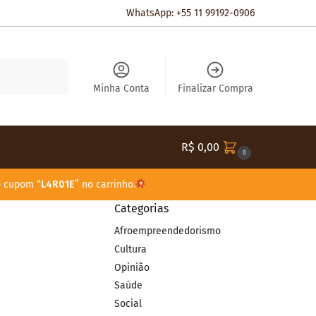
WhatsApp: +55 11 99192-0906
Pesquisar
Minha Conta
Finalizar Compra
R$
0,00
0
o cupom “
L4R01E
” no carrinho.
Categorias
Afroempreendedorismo
Cultura
Opinião
Saúde
Social