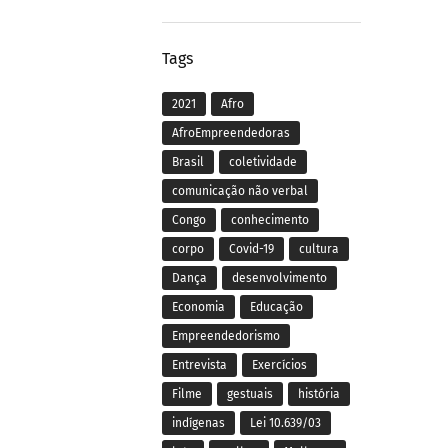
Tags
2021
Afro
AfroEmpreendedoras
Brasil
coletividade
comunicação não verbal
Congo
conhecimento
corpo
Covid-19
cultura
Dança
desenvolvimento
Economia
Educação
Empreendedorismo
Entrevista
Exercícios
Filme
gestuais
história
indígenas
Lei 10.639/03