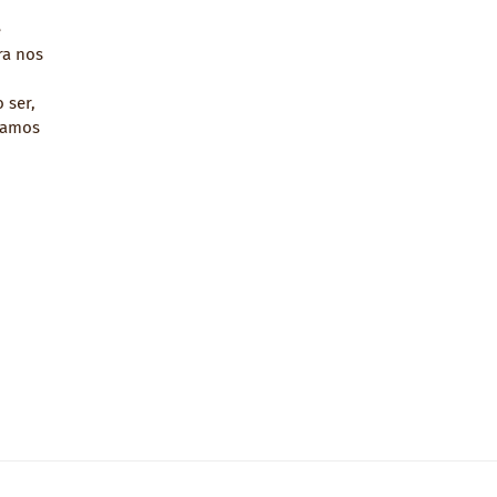
e
ra nos
 ser,
tamos