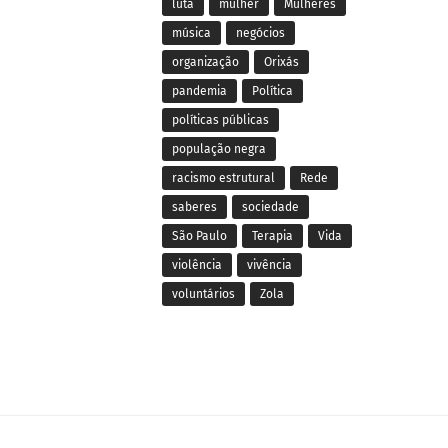
luta
mulher
Mulheres
música
negócios
organização
Orixás
pandemia
Política
políticas públicas
população negra
racismo estrutural
Rede
saberes
sociedade
São Paulo
Terapia
Vida
violência
vivência
voluntários
Zola