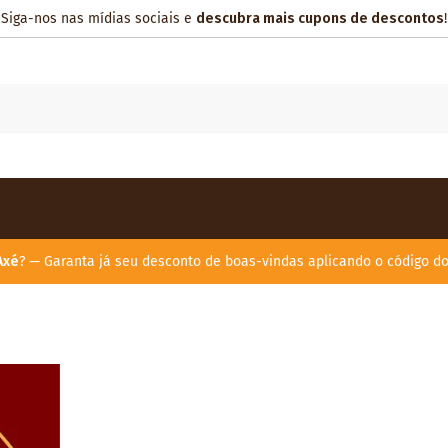
Siga-nos nas mídias sociais e
descubra mais cupons de descontos
!
Axé
? — Garanta já seu desconto de boas-vindas aplicando o código d