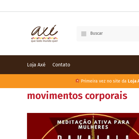
Loja Axé
Contato
Primeira vez no site da
Loja 
movimentos corporais