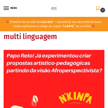
MENU
0
Primeira vez no site da
Loja Axé
? — Garanta já seu desconto de boas-
vindas aplicando o código do cupom “
L4R01E
” no carrinho.
multi linguagem