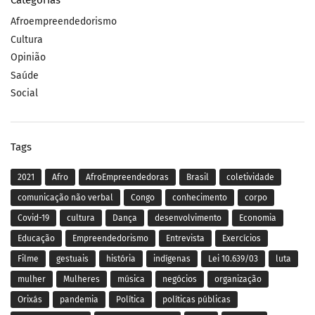
Categorias
Afroempreendedorismo
Cultura
Opinião
Saúde
Social
Tags
2021
Afro
AfroEmpreendedoras
Brasil
coletividade
comunicação não verbal
Congo
conhecimento
corpo
Covid-19
cultura
Dança
desenvolvimento
Economia
Educação
Empreendedorismo
Entrevista
Exercícios
Filme
gestuais
história
indígenas
Lei 10.639/03
luta
mulher
Mulheres
música
negócios
organização
Orixás
pandemia
Política
políticas públicas