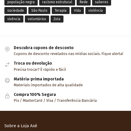
população negra
racismo estrutural
Rede
saberes
sociedade
São Paulo
Terapia
Vida
violência
vivência
voluntários
Zola
Descubra cupons de desconto
Cupons de desconto revelados nas mídias sociais. Fique alerta!
Troca ou devolução
Precisa trocar? É rápido e fácil
Matéria-prima importada
Materiais importados de alta qualidade
Compra 100% Segura
Pix / MasterCard / Visa / Transferência Bancária
Sobre a Loja Axé