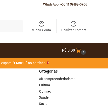
WhatsApp: +55 11 99192-0906
Pesquisar
Minha Conta
Finalizar Compra
R$
0,00
0
o cupom “
L4R01E
” no carrinho.
Categorias
Afroempreendedorismo
Cultura
Opinião
Saúde
Social