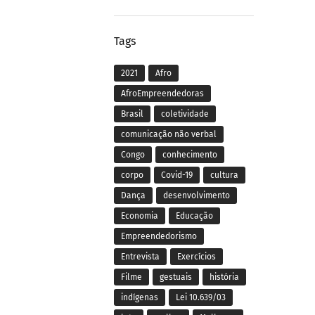
Tags
2021
Afro
AfroEmpreendedoras
Brasil
coletividade
comunicação não verbal
Congo
conhecimento
corpo
Covid-19
cultura
Dança
desenvolvimento
Economia
Educação
Empreendedorismo
Entrevista
Exercícios
Filme
gestuais
história
indígenas
Lei 10.639/03