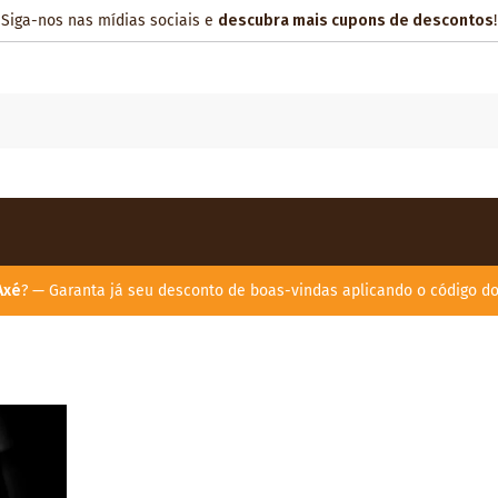
Siga-nos nas mídias sociais e
descubra mais cupons de descontos
!
Axé
? — Garanta já seu desconto de boas-vindas aplicando o código d