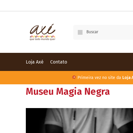
Loja Axé
Contato
Primeira vez no site da
Loja 
Museu Magia Negra