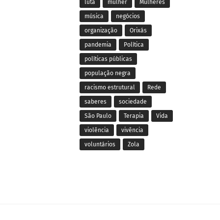
luta
mulher
Mulheres
música
negócios
organização
Orixás
pandemia
Política
políticas públicas
população negra
racismo estrutural
Rede
saberes
sociedade
São Paulo
Terapia
Vida
violência
vivência
voluntários
Zola