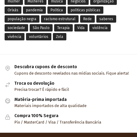
mulher
Mulheres
música
negócios
organização
Orixás
pandemia
Política
políticas públicas
população negra
racismo estrutural
Rede
saberes
sociedade
São Paulo
Terapia
Vida
violência
vivência
voluntários
Zola
Descubra cupons de desconto
Cupons de desconto revelados nas mídias sociais. Fique alerta!
Troca ou devolução
Precisa trocar? É rápido e fácil
Matéria-prima importada
Materiais importados de alta qualidade
Compra 100% Segura
Pix / MasterCard / Visa / Transferência Bancária