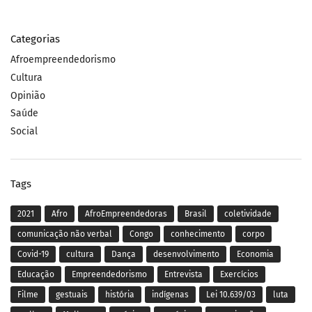
Categorias
Afroempreendedorismo
Cultura
Opinião
Saúde
Social
Tags
2021
Afro
AfroEmpreendedoras
Brasil
coletividade
comunicação não verbal
Congo
conhecimento
corpo
Covid-19
cultura
Dança
desenvolvimento
Economia
Educação
Empreendedorismo
Entrevista
Exercícios
Filme
gestuais
história
indígenas
Lei 10.639/03
luta