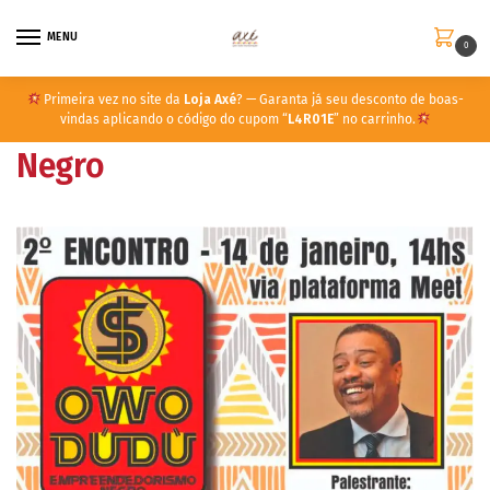
MENU
0
Primeira vez no site da
Loja Axé
? — Garanta já seu desconto de boas-
vindas aplicando o código do cupom “
L4R01E
” no carrinho.
Negro