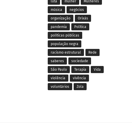
luta
mulher
Mulheres
música
negócios
organização
Orixás
pandemia
Política
políticas públicas
população negra
racismo estrutural
Rede
saberes
sociedade
São Paulo
Terapia
Vida
violência
vivência
voluntários
Zola