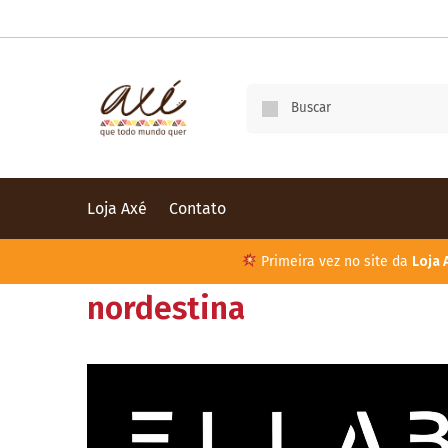
Loja Axé
Contato
Primeira vez no site da
Loja 
nordestina