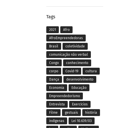
Tags
2021
Afro
AfroEmpreendedoras
Brasil
coletividade
comunicação não verbal
Congo
conhecimento
corpo
Covid-19
cultura
Dança
desenvolvimento
Economia
Educação
Empreendedorismo
Entrevista
Exercícios
Filme
gestuais
história
indígenas
Lei 10.639/03