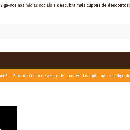
Siga-nos nas mídias sociais e
descubra mais cupons de descontos
!
Axé
? — Garanta já seu desconto de boas-vindas aplicando o código d