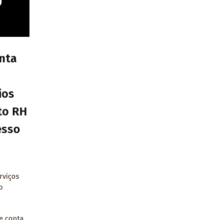
nta
ios
eto RH
esso
rviços
o
e conta