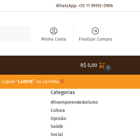
WhatsApp: +55 11 99192-0906
Pesquisar
Minha Conta
Finalizar Compra
R$
0,00
0
o cupom “
L4R01E
” no carrinho.
Categorias
Afroempreendedorismo
Cultura
Opinião
Saúde
Social