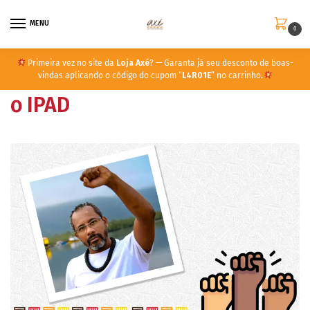
MENU
0
Primeira vez no site da
Loja Axé
? — Garanta já seu desconto de boas-
vindas aplicando o código do cupom “
L4R01E
” no carrinho.
o IPAD