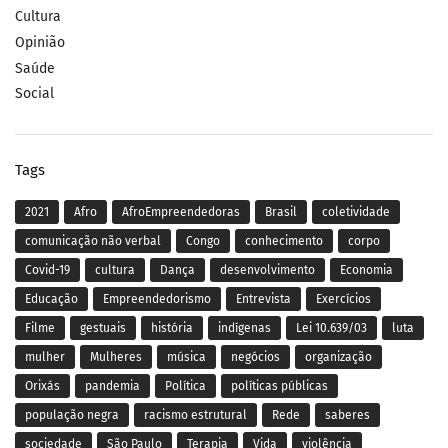
Cultura
Opinião
Saúde
Social
Tags
2021
Afro
AfroEmpreendedoras
Brasil
coletividade
comunicação não verbal
Congo
conhecimento
corpo
Covid-19
cultura
Dança
desenvolvimento
Economia
Educação
Empreendedorismo
Entrevista
Exercícios
Filme
gestuais
história
indígenas
Lei 10.639/03
luta
mulher
Mulheres
música
negócios
organização
Orixás
pandemia
Política
políticas públicas
população negra
racismo estrutural
Rede
saberes
sociedade
São Paulo
Terapia
Vida
violência