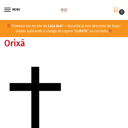
MENU
0
Primeira vez no site da
Loja Axé
? — Garanta já seu desconto de boas-
vindas aplicando o código do cupom “
L4R01E
” no carrinho.
Orixá