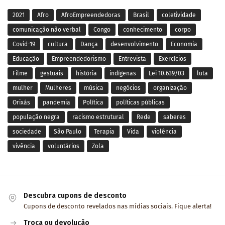
2021
Afro
AfroEmpreendedoras
Brasil
coletividade
comunicação não verbal
Congo
conhecimento
corpo
Covid-19
cultura
Dança
desenvolvimento
Economia
Educação
Empreendedorismo
Entrevista
Exercícios
Filme
gestuais
história
indígenas
Lei 10.639/03
luta
mulher
Mulheres
música
negócios
organização
Orixás
pandemia
Política
políticas públicas
população negra
racismo estrutural
Rede
saberes
sociedade
São Paulo
Terapia
Vida
violência
vivência
voluntários
Zola
Descubra cupons de desconto
Cupons de desconto revelados nas mídias sociais. Fique alerta!
Troca ou devolução