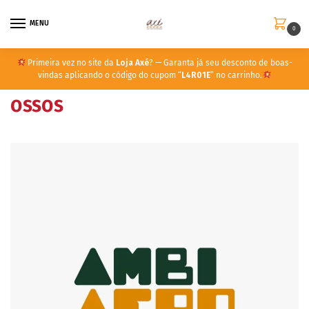
MENU
0
Primeira vez no site da
Loja Axé
? — Garanta já seu desconto de boas-
vindas aplicando o código do cupom “
L4R01E
” no carrinho.
ossos