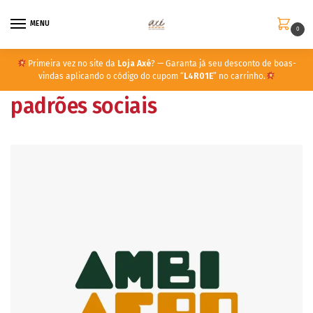
MENU
0
Primeira vez no site da
Loja Axé
? — Garanta já seu desconto de boas-
vindas aplicando o código do cupom “
L4R01E
” no carrinho.
padrões sociais