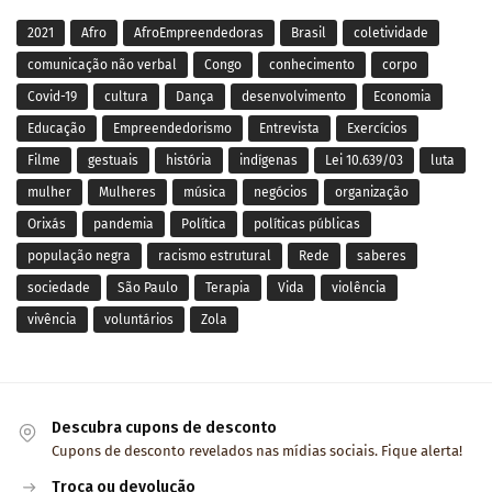
2021
Afro
AfroEmpreendedoras
Brasil
coletividade
comunicação não verbal
Congo
conhecimento
corpo
Covid-19
cultura
Dança
desenvolvimento
Economia
Educação
Empreendedorismo
Entrevista
Exercícios
Filme
gestuais
história
indígenas
Lei 10.639/03
luta
mulher
Mulheres
música
negócios
organização
Orixás
pandemia
Política
políticas públicas
população negra
racismo estrutural
Rede
saberes
sociedade
São Paulo
Terapia
Vida
violência
vivência
voluntários
Zola
Descubra cupons de desconto
Cupons de desconto revelados nas mídias sociais. Fique alerta!
Troca ou devolução