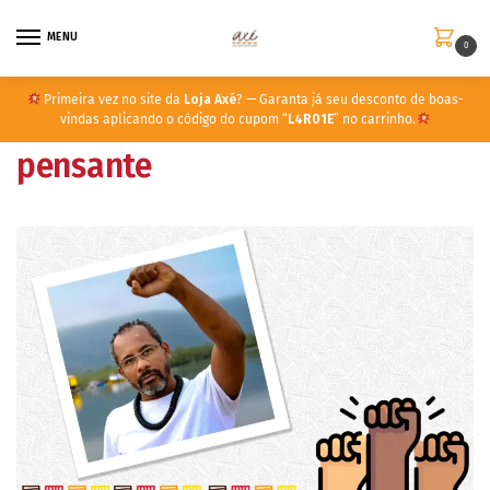
MENU
0
Primeira vez no site da
Loja Axé
? — Garanta já seu desconto de boas-
vindas aplicando o código do cupom “
L4R01E
” no carrinho.
pensante