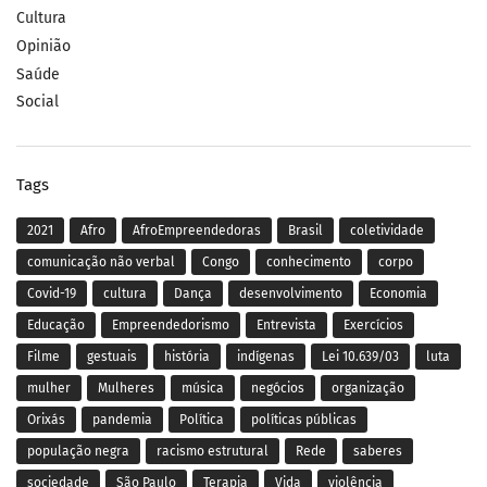
Cultura
Opinião
Saúde
Social
Tags
2021
Afro
AfroEmpreendedoras
Brasil
coletividade
comunicação não verbal
Congo
conhecimento
corpo
Covid-19
cultura
Dança
desenvolvimento
Economia
Educação
Empreendedorismo
Entrevista
Exercícios
Filme
gestuais
história
indígenas
Lei 10.639/03
luta
mulher
Mulheres
música
negócios
organização
Orixás
pandemia
Política
políticas públicas
população negra
racismo estrutural
Rede
saberes
sociedade
São Paulo
Terapia
Vida
violência