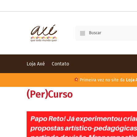
Loja Axé
Contato
Primeira vez no site da
Loja 
(Per)Curso