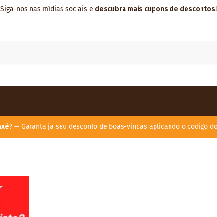
Siga-nos nas mídias sociais e
descubra mais cupons de descontos
!
Axé
? — Garanta já seu desconto de boas-vindas aplicando o código d