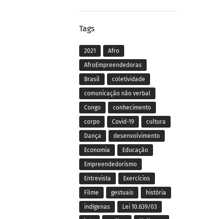
Tags
2021
Afro
AfroEmpreendedoras
Brasil
coletividade
comunicação não verbal
Congo
conhecimento
corpo
Covid-19
cultura
Dança
desenvolvimento
Economia
Educação
Empreendedorismo
Entrevista
Exercícios
Filme
gestuais
história
indígenas
Lei 10.639/03