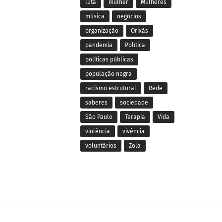
luta
mulher
Mulheres
música
negócios
organização
Orixás
pandemia
Política
políticas públicas
população negra
racismo estrutural
Rede
saberes
sociedade
São Paulo
Terapia
Vida
violência
vivência
voluntários
Zola