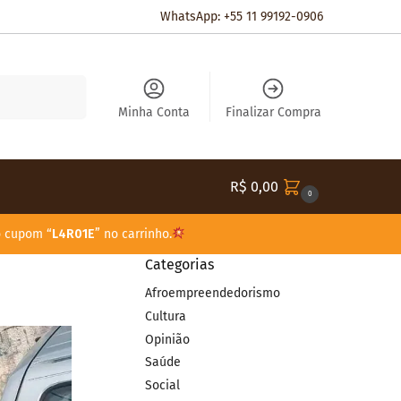
WhatsApp: +55 11 99192-0906
Pesquisar
Minha Conta
Finalizar Compra
R$
0,00
0
o cupom “
L4R01E
” no carrinho.
Categorias
Afroempreendedorismo
Cultura
Opinião
Saúde
Social