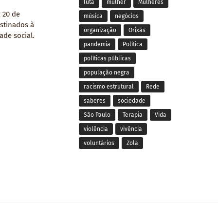
luta
mulher
Mulheres
 20 de
música
negócios
stinados à
organização
Orixás
de social.
pandemia
Política
políticas públicas
população negra
racismo estrutural
Rede
saberes
sociedade
São Paulo
Terapia
Vida
violência
vivência
voluntários
Zola