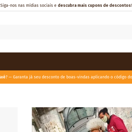
Siga-nos nas mídias sociais e
descubra mais cupons de descontos
!
Axé
? — Garanta já seu desconto de boas-vindas aplicando o código d