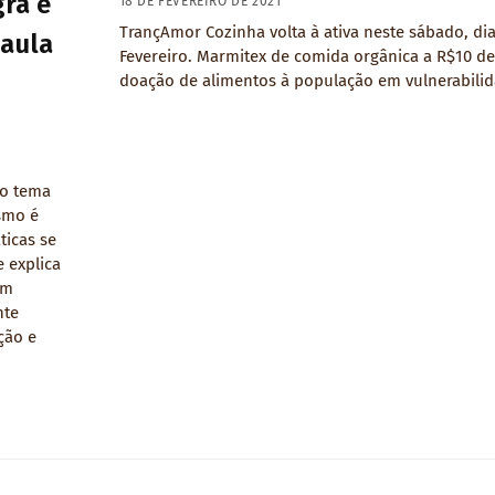
ra e
18 DE FEVEREIRO DE 2021
TrançAmor Cozinha volta à ativa neste sábado, dia
Paula
Fevereiro. Marmitex de comida orgânica a R$10 de
doação de alimentos à população em vulnerabilida
ão tema
smo é
ticas se
 explica
um
nte
ção e