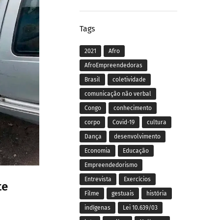
Tags
2021
Afro
AfroEmpreendedoras
Brasil
coletividade
comunicação não verbal
Congo
conhecimento
corpo
Covid-19
cultura
Dança
desenvolvimento
Economia
Educação
Empreendedorismo
Entrevista
Exercícios
te
Filme
gestuais
história
indígenas
Lei 10.639/03