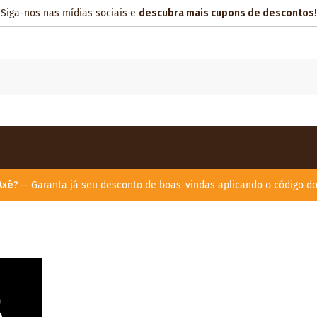
Siga-nos nas mídias sociais e
descubra mais cupons de descontos
!
Axé
? — Garanta já seu desconto de boas-vindas aplicando o código d