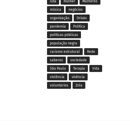
luta
mulher
Mulheres
música
negócios
organização
Orixás
pandemia
Política
políticas públicas
população negra
racismo estrutural
Rede
saberes
sociedade
São Paulo
Terapia
Vida
violência
vivência
voluntários
Zola