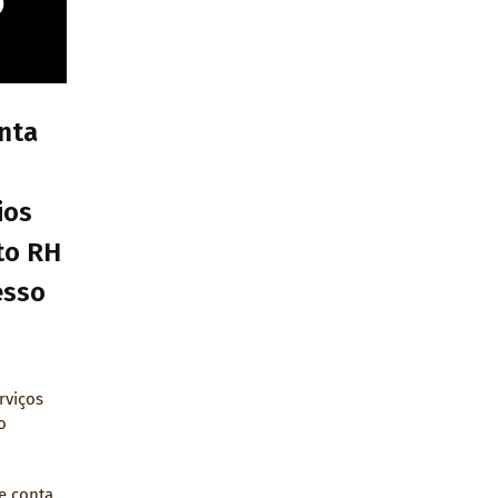
nta
ios
eto RH
esso
rviços
o
e conta