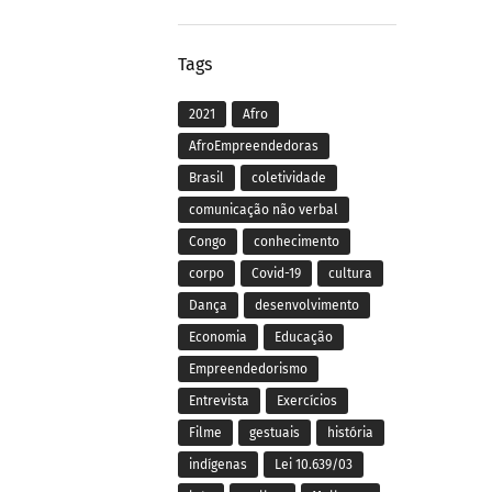
Tags
2021
Afro
AfroEmpreendedoras
Brasil
coletividade
comunicação não verbal
Congo
conhecimento
corpo
Covid-19
cultura
Dança
desenvolvimento
Economia
Educação
Empreendedorismo
Entrevista
Exercícios
Filme
gestuais
história
indígenas
Lei 10.639/03