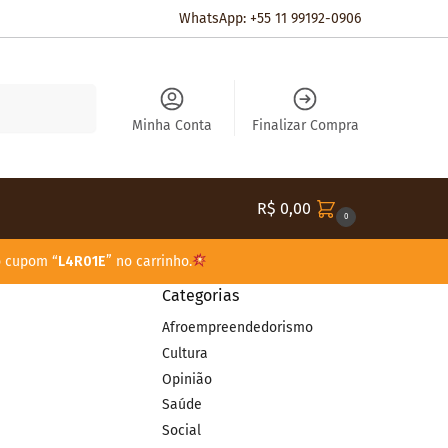
WhatsApp: +55 11 99192-0906
Pesquisar
Minha Conta
Finalizar Compra
R$
0,00
0
o cupom “
L4R01E
” no carrinho.
Categorias
Afroempreendedorismo
Cultura
Opinião
Saúde
Social