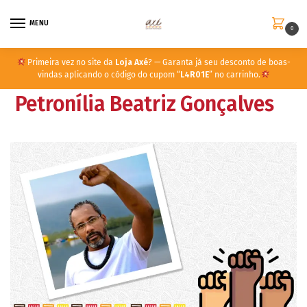
MENU
0
Primeira vez no site da
Loja Axé
? — Garanta já seu desconto de boas-
vindas aplicando o código do cupom “
L4R01E
” no carrinho.
Petronília Beatriz Gonçalves