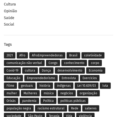
Cultura
Opinião
Saúde
Social
Tags
2021
Afro
AfroEmpreendedoras
Brasil
coletividade
comunicação não verbal
Congo
conhecimento
corpo
Covid-19
cultura
Dança
desenvolvimento
Economia
Educação
Empreendedorismo
Entrevista
Exercícios
Filme
gestuais
história
indígenas
Lei 10.639/03
luta
mulher
Mulheres
música
negócios
organização
Orixás
pandemia
Política
políticas públicas
população negra
racismo estrutural
Rede
saberes
sociedade
São Paulo
Terapia
Vida
violência