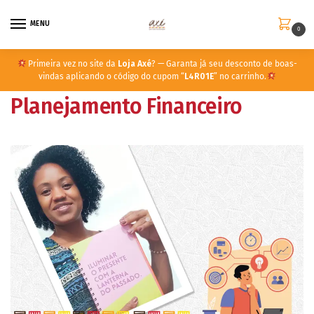
MENU
0
Primeira vez no site da
Loja Axé
? — Garanta já seu desconto de boas-
vindas aplicando o código do cupom “
L4R01E
” no carrinho.
Planejamento Financeiro