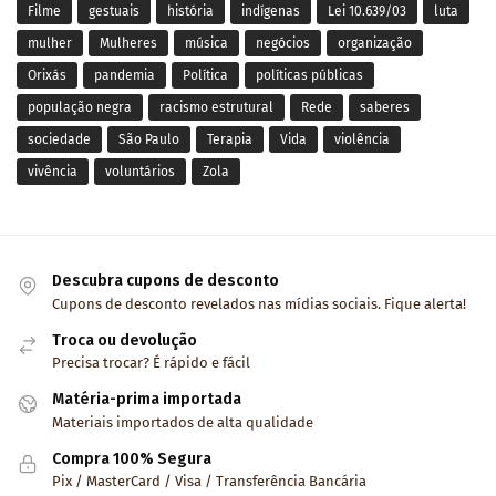
Filme
gestuais
história
indígenas
Lei 10.639/03
luta
mulher
Mulheres
música
negócios
organização
Orixás
pandemia
Política
políticas públicas
população negra
racismo estrutural
Rede
saberes
sociedade
São Paulo
Terapia
Vida
violência
vivência
voluntários
Zola
Descubra cupons de desconto
Cupons de desconto revelados nas mídias sociais. Fique alerta!
Troca ou devolução
Precisa trocar? É rápido e fácil
Matéria-prima importada
Materiais importados de alta qualidade
Compra 100% Segura
Pix / MasterCard / Visa / Transferência Bancária