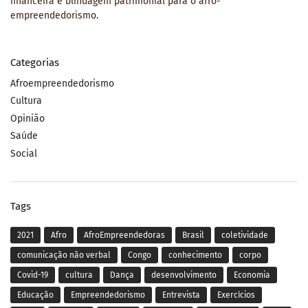
financeira e blindagem patrimonial para o afro-
empreendedorismo.
Categorias
Afroempreendedorismo
Cultura
Opinião
Saúde
Social
Tags
2021
Afro
AfroEmpreendedoras
Brasil
coletividade
comunicação não verbal
Congo
conhecimento
corpo
Covid-19
cultura
Dança
desenvolvimento
Economia
Educação
Empreendedorismo
Entrevista
Exercícios