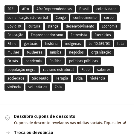
2021
Afro
AfroEmpreendedoras
Brasil
coletividade
comunicação não verbal
Congo
conhecimento
corpo
Covid-19
cultura
Dança
desenvolvimento
Economia
Educação
Empreendedorismo
Entrevista
Exercícios
Filme
gestuais
história
indígenas
Lei 10.639/03
luta
mulher
Mulheres
música
negócios
organização
Orixás
pandemia
Política
políticas públicas
população negra
racismo estrutural
Rede
saberes
sociedade
São Paulo
Terapia
Vida
violência
vivência
voluntários
Zola
Descubra cupons de desconto
Cupons de desconto revelados nas mídias sociais. Fique alerta!
Troca ou devolução