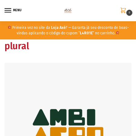
MENU
0
Primeira vez no site da
Loja Axé
? — Garanta já seu desconto de boas-
vindas aplicando o código do cupom “
L4R01E
” no carrinho.
plural