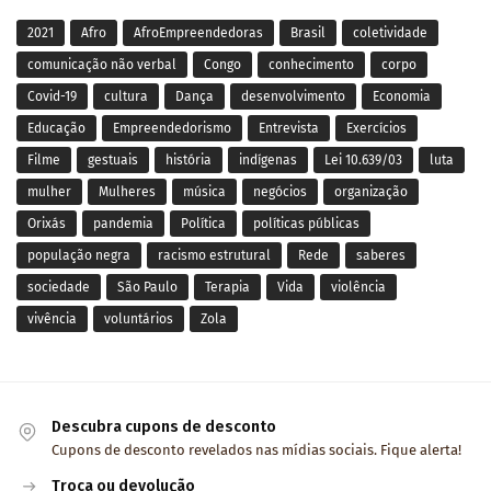
2021
Afro
AfroEmpreendedoras
Brasil
coletividade
comunicação não verbal
Congo
conhecimento
corpo
Covid-19
cultura
Dança
desenvolvimento
Economia
Educação
Empreendedorismo
Entrevista
Exercícios
Filme
gestuais
história
indígenas
Lei 10.639/03
luta
mulher
Mulheres
música
negócios
organização
Orixás
pandemia
Política
políticas públicas
população negra
racismo estrutural
Rede
saberes
sociedade
São Paulo
Terapia
Vida
violência
vivência
voluntários
Zola
Descubra cupons de desconto
Cupons de desconto revelados nas mídias sociais. Fique alerta!
Troca ou devolução