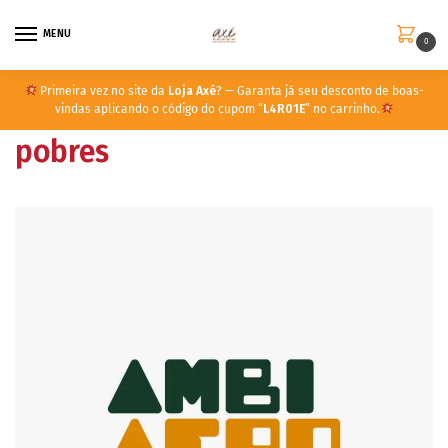
MENU
0
Primeira vez no site da
Loja Axé
? — Garanta já seu desconto de boas-
vindas aplicando o código do cupom “
L4R01E
” no carrinho.
pobres