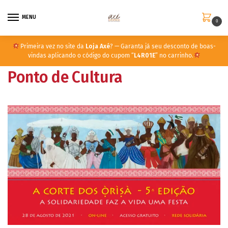
MENU
0
Primeira vez no site da
Loja Axé
? — Garanta já seu desconto de boas-
vindas aplicando o código do cupom “
L4R01E
” no carrinho.
Ponto de Cultura