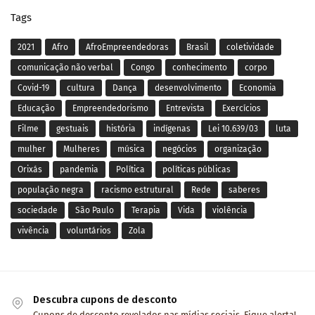
Tags
2021
Afro
AfroEmpreendedoras
Brasil
coletividade
comunicação não verbal
Congo
conhecimento
corpo
Covid-19
cultura
Dança
desenvolvimento
Economia
Educação
Empreendedorismo
Entrevista
Exercícios
Filme
gestuais
história
indígenas
Lei 10.639/03
luta
mulher
Mulheres
música
negócios
organização
Orixás
pandemia
Política
políticas públicas
população negra
racismo estrutural
Rede
saberes
sociedade
São Paulo
Terapia
Vida
violência
vivência
voluntários
Zola
Descubra cupons de desconto
Cupons de desconto revelados nas mídias sociais. Fique alerta!