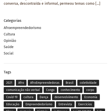
conversa, descontraída e informal, permeou temas como […]
Categorias
Afroempreendedorismo
Cultura
Opinião
Saúde
Social
Tags
2021
Afro
AfroEmpreendedoras
Brasil
coletividade
comunicação não verbal
Congo
conhecimento
corpo
Covid-19
cultura
Dança
desenvolvimento
Economia
Educação
Empreendedorismo
Entrevista
Exercícios