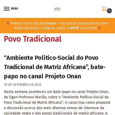
MENU
0
Primeira vez no site da
Loja Axé
? — Garanta já seu desconto de boas-
vindas aplicando o código do cupom “
L4R01E
” no carrinho.
Povo Tradicional
“Ambiente Político-Social do Povo
Tradicional de Matriz Africana”, bate-
papo no canal Projeto Onan
18 DE SETEMBRO DE 2022
Nesta semana aconteceu um bate-papo no canal Projeto Onan,
do Ogan Professor Marião, sobre o “Ambiente Político-Social do
Povo Tradicional de Matriz Africana”. O canal traz como proposta
a discussão acerca dos mais diversos temas de interesse da
sociedade negra e dos povos tradicionais de matriz africana. A