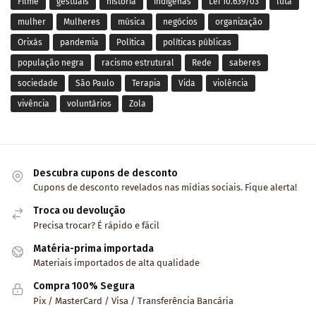
Filme
gestuais
história
indígenas
Lei 10.639/03
luta
mulher
Mulheres
música
negócios
organização
Orixás
pandemia
Política
políticas públicas
população negra
racismo estrutural
Rede
saberes
sociedade
São Paulo
Terapia
Vida
violência
vivência
voluntários
Zola
Descubra cupons de desconto
Cupons de desconto revelados nas mídias sociais. Fique alerta!
Troca ou devolução
Precisa trocar? É rápido e fácil
Matéria-prima importada
Materiais importados de alta qualidade
Compra 100% Segura
Pix / MasterCard / Visa / Transferência Bancária