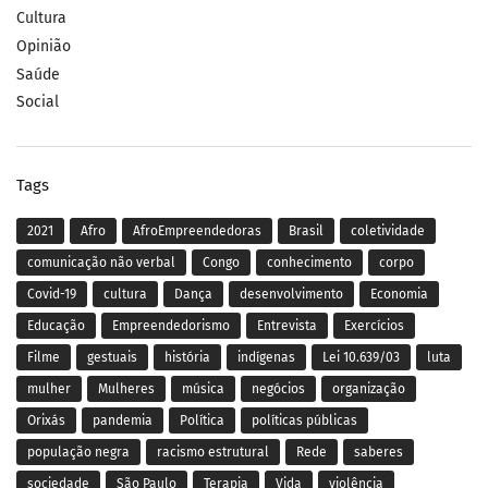
Cultura
Opinião
Saúde
Social
Tags
2021
Afro
AfroEmpreendedoras
Brasil
coletividade
comunicação não verbal
Congo
conhecimento
corpo
Covid-19
cultura
Dança
desenvolvimento
Economia
Educação
Empreendedorismo
Entrevista
Exercícios
Filme
gestuais
história
indígenas
Lei 10.639/03
luta
mulher
Mulheres
música
negócios
organização
Orixás
pandemia
Política
políticas públicas
população negra
racismo estrutural
Rede
saberes
sociedade
São Paulo
Terapia
Vida
violência