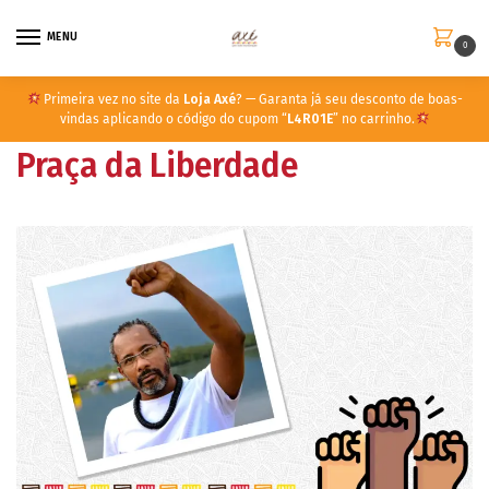
MENU
0
Primeira vez no site da
Loja Axé
? — Garanta já seu desconto de boas-
vindas aplicando o código do cupom “
L4R01E
” no carrinho.
Praça da Liberdade