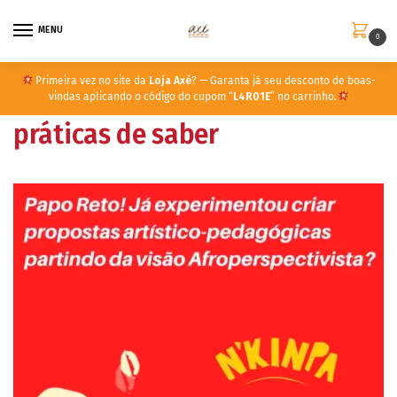
MENU
0
Primeira vez no site da
Loja Axé
? — Garanta já seu desconto de boas-
vindas aplicando o código do cupom “
L4R01E
” no carrinho.
práticas de saber