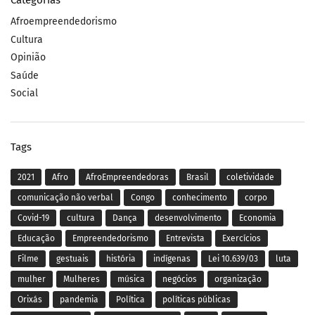
Categorias
Afroempreendedorismo
Cultura
Opinião
Saúde
Social
Tags
2021
Afro
AfroEmpreendedoras
Brasil
coletividade
comunicação não verbal
Congo
conhecimento
corpo
Covid-19
cultura
Dança
desenvolvimento
Economia
Educação
Empreendedorismo
Entrevista
Exercícios
Filme
gestuais
história
indígenas
Lei 10.639/03
luta
mulher
Mulheres
música
negócios
organização
Orixás
pandemia
Política
políticas públicas