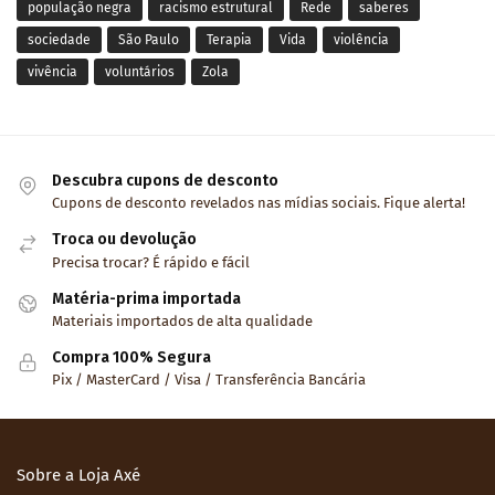
população negra
racismo estrutural
Rede
saberes
sociedade
São Paulo
Terapia
Vida
violência
vivência
voluntários
Zola
Descubra cupons de desconto
Cupons de desconto revelados nas mídias sociais. Fique alerta!
Troca ou devolução
Precisa trocar? É rápido e fácil
Matéria-prima importada
Materiais importados de alta qualidade
Compra 100% Segura
Pix / MasterCard / Visa / Transferência Bancária
Sobre a Loja Axé