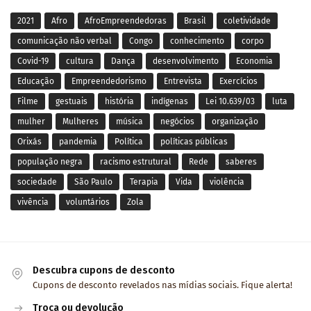
2021
Afro
AfroEmpreendedoras
Brasil
coletividade
comunicação não verbal
Congo
conhecimento
corpo
Covid-19
cultura
Dança
desenvolvimento
Economia
Educação
Empreendedorismo
Entrevista
Exercícios
Filme
gestuais
história
indígenas
Lei 10.639/03
luta
mulher
Mulheres
música
negócios
organização
Orixás
pandemia
Política
políticas públicas
população negra
racismo estrutural
Rede
saberes
sociedade
São Paulo
Terapia
Vida
violência
vivência
voluntários
Zola
Descubra cupons de desconto
Cupons de desconto revelados nas mídias sociais. Fique alerta!
Troca ou devolução