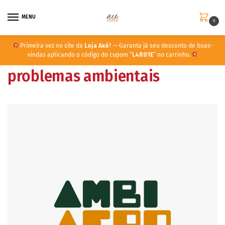
MENU
0
Primeira vez no site da
Loja Axé
? — Garanta já seu desconto de boas-
vindas aplicando o código do cupom “
L4R01E
” no carrinho.
problemas ambientais