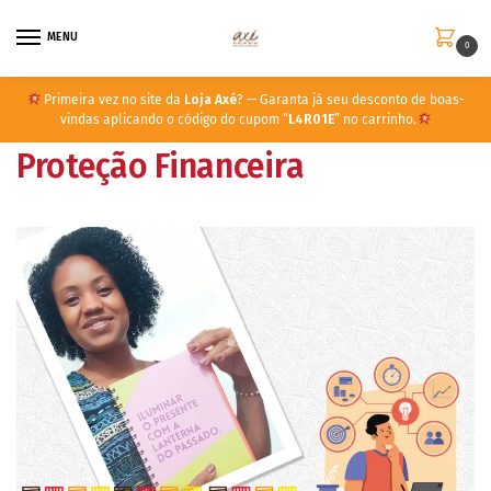
MENU
0
Primeira vez no site da
Loja Axé
? — Garanta já seu desconto de boas-
vindas aplicando o código do cupom “
L4R01E
” no carrinho.
Proteção Financeira