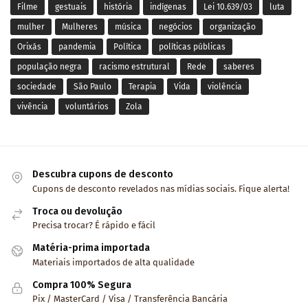
Filme
gestuais
história
indígenas
Lei 10.639/03
luta
mulher
Mulheres
música
negócios
organização
Orixás
pandemia
Política
políticas públicas
população negra
racismo estrutural
Rede
saberes
sociedade
São Paulo
Terapia
Vida
violência
vivência
voluntários
Zola
Descubra cupons de desconto
Cupons de desconto revelados nas mídias sociais. Fique alerta!
Troca ou devolução
Precisa trocar? É rápido e fácil
Matéria-prima importada
Materiais importados de alta qualidade
Compra 100% Segura
Pix / MasterCard / Visa / Transferência Bancária