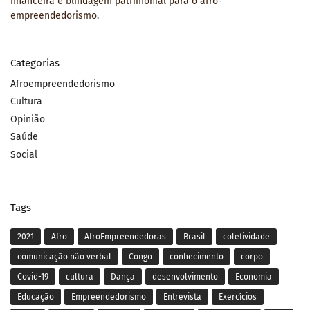
financeira e blindagem patrimonial para o afro-
empreendedorismo.
Categorias
Afroempreendedorismo
Cultura
Opinião
Saúde
Social
Tags
2021
Afro
AfroEmpreendedoras
Brasil
coletividade
comunicação não verbal
Congo
conhecimento
corpo
Covid-19
cultura
Dança
desenvolvimento
Economia
Educação
Empreendedorismo
Entrevista
Exercícios