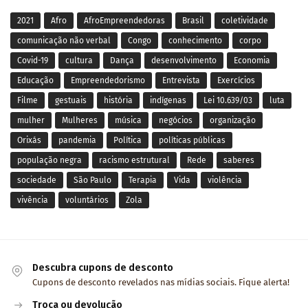
2021
Afro
AfroEmpreendedoras
Brasil
coletividade
comunicação não verbal
Congo
conhecimento
corpo
Covid-19
cultura
Dança
desenvolvimento
Economia
Educação
Empreendedorismo
Entrevista
Exercícios
Filme
gestuais
história
indígenas
Lei 10.639/03
luta
mulher
Mulheres
música
negócios
organização
Orixás
pandemia
Política
políticas públicas
população negra
racismo estrutural
Rede
saberes
sociedade
São Paulo
Terapia
Vida
violência
vivência
voluntários
Zola
Descubra cupons de desconto
Cupons de desconto revelados nas mídias sociais. Fique alerta!
Troca ou devolução