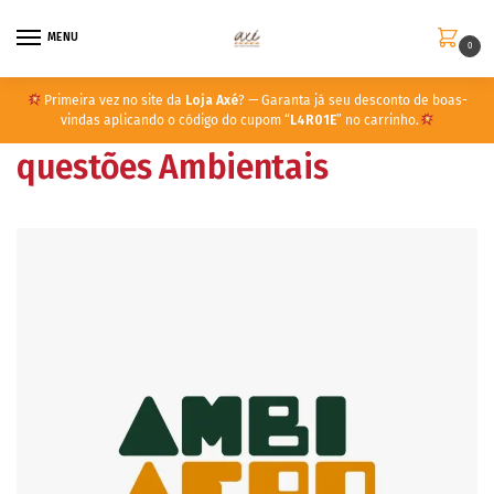
MENU
0
Primeira vez no site da
Loja Axé
? — Garanta já seu desconto de boas-
vindas aplicando o código do cupom “
L4R01E
” no carrinho.
questões Ambientais