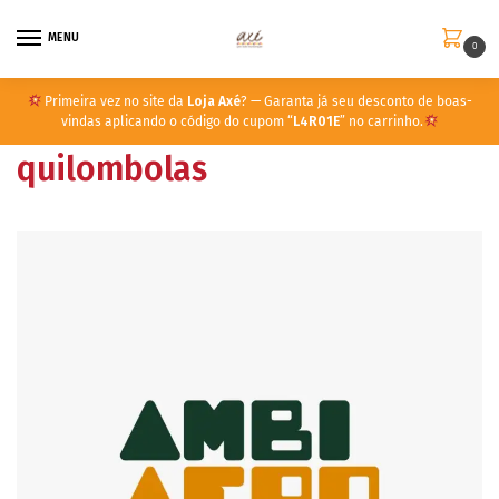
MENU
0
Primeira vez no site da
Loja Axé
? — Garanta já seu desconto de boas-
vindas aplicando o código do cupom “
L4R01E
” no carrinho.
quilombolas