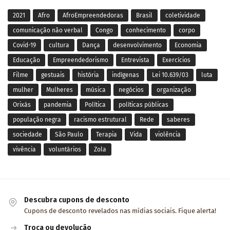
2021
Afro
AfroEmpreendedoras
Brasil
coletividade
comunicação não verbal
Congo
conhecimento
corpo
Covid-19
cultura
Dança
desenvolvimento
Economia
Educação
Empreendedorismo
Entrevista
Exercícios
Filme
gestuais
história
indígenas
Lei 10.639/03
luta
mulher
Mulheres
música
negócios
organização
Orixás
pandemia
Política
políticas públicas
população negra
racismo estrutural
Rede
saberes
sociedade
São Paulo
Terapia
Vida
violência
vivência
voluntários
Zola
Descubra cupons de desconto
Cupons de desconto revelados nas mídias sociais. Fique alerta!
Troca ou devolução