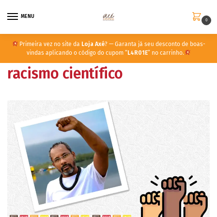
MENU
0
Primeira vez no site da
Loja Axé
? — Garanta já seu desconto de boas-
vindas aplicando o código do cupom “
L4R01E
” no carrinho.
racismo científico