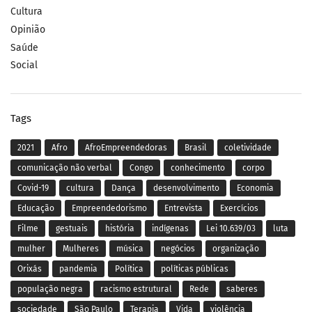
Cultura
Opinião
Saúde
Social
Tags
2021
Afro
AfroEmpreendedoras
Brasil
coletividade
comunicação não verbal
Congo
conhecimento
corpo
Covid-19
cultura
Dança
desenvolvimento
Economia
Educação
Empreendedorismo
Entrevista
Exercícios
Filme
gestuais
história
indígenas
Lei 10.639/03
luta
mulher
Mulheres
música
negócios
organização
Orixás
pandemia
Política
políticas públicas
população negra
racismo estrutural
Rede
saberes
sociedade
São Paulo
Terapia
Vida
violência